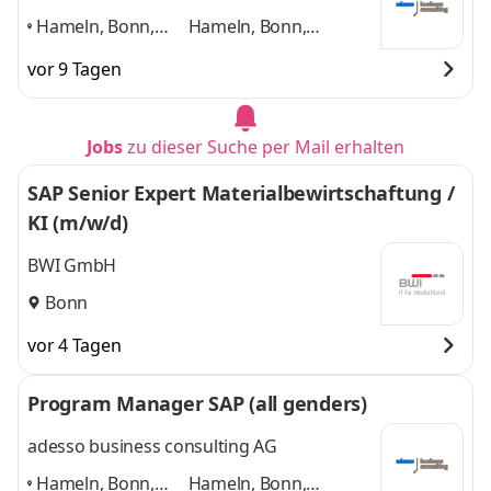
Hameln, Bonn,
Hameln, Bonn,
Hannover, Köln,
Hannover, Köln,
vor 9 Tagen
Paderborn,
Paderborn, Düsseldorf
Düsseldorf
,
und 4 weitere
Jobs
zu dieser Suche per Mail erhalten
SAP Senior Expert Materialbewirtschaftung /
KI (m/w/d)
BWI GmbH
Bonn
vor 4 Tagen
Program Manager SAP (all genders)
adesso business consulting AG
Hameln, Bonn,
Hameln, Bonn,