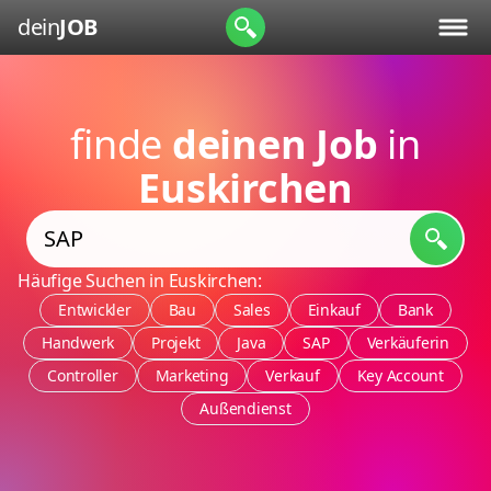
dein
JOB
finde
deinen Job
in
Euskirchen
Häufige Suchen in Euskirchen:
Entwickler
Bau
Sales
Einkauf
Bank
Handwerk
Projekt
Java
SAP
Verkäuferin
Controller
Marketing
Verkauf
Key Account
Außendienst