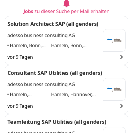
Jobs
zu dieser Suche per Mail erhalten
Solution Architect SAP (all genders)
adesso business consulting AG
Hameln, Bonn,
Hameln, Bonn,
Hannover, Köln,
Hannover, Köln,
vor 9 Tagen
Paderborn,
Paderborn, Düsseldorf
Düsseldorf
,
und 4 weitere
Consultant SAP Utilities (all genders)
adesso business consulting AG
Hameln,
Hameln, Hannover,
Hannover, Bonn,
Bonn, Köln,
vor 9 Tagen
Köln, Düsseldorf,
Düsseldorf, Paderborn
Paderborn
,
und 4 weitere
Teamleitung SAP Utilities (all genders)