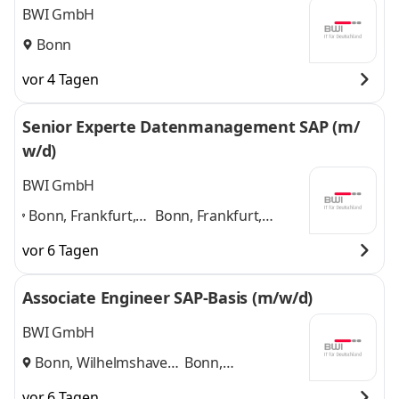
BWI GmbH
Bonn
vor 4 Tagen
Senior Experte Datenmanagement SAP (m/
w/d)
BWI GmbH
Bonn, Frankfurt,
Bonn, Frankfurt,
Hamburg,
Hamburg, München,
vor 6 Tagen
München,
Nürnberg, Ulm, Berlin,
Nürnberg, Ulm,
Leipzig
und 6 weitere
Associate Engineer SAP-Basis (m/w/d)
Berlin, Leipzig
,
BWI GmbH
Bonn, Wilhelmshaven
Bonn,
und
Wilhelmshaven
vor 6 Tagen