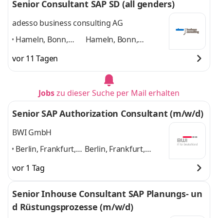
Senior Consultant SAP SD (all genders)
adesso business consulting AG
Hameln, Bonn,
Hameln, Bonn,
Hannover, Köln,
Hannover, Köln,
vor 11 Tagen
Paderborn,
Paderborn,
Düsseldorf,
Düsseldorf, weitere
weitere Standorte
Standorte in DE
und 4
Jobs
zu dieser Suche per Mail erhalten
in DE
,
weitere
Senior SAP Authorization Consultant (m/w/d)
BWI GmbH
Berlin, Frankfurt,
Berlin, Frankfurt,
Hamburg,
Hamburg, München,
vor 1 Tag
München,
Nürnberg, Ulm, Bonn,
Nürnberg, Ulm,
Leipzig
und 6 weitere
Senior Inhouse Consultant SAP Planungs- un
Bonn, Leipzig
,
d Rüstungsprozesse (m/w/d)