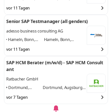
Hannover, Köln,
Hannover, Köln,
vor 11 Tagen
Paderborn,
Paderborn, Düsseldorf
Düsseldorf
,
und 4 weitere
Senior SAP Testmanager (all genders)
adesso business consulting AG
Hameln, Bonn,
Hameln, Bonn,
Hannover, Köln,
Hannover, Köln,
vor 11 Tagen
Düsseldorf,
Düsseldorf,
Paderborn, weitere
Paderborn, weitere
SAP HCM Berater (m/w/d) - SAP HCM Consult
Standorte in DE
,
Standorte in DE
und 4
ant
weitere
Ratbacher GmbH
Dortmund,
Dortmund, Augsburg,
Augsburg,
Memmingen, Bonn,
vor 7 Tagen
Memmingen,
Karlsruhe
und 3
Bonn, Karlsruhe
,
weitere