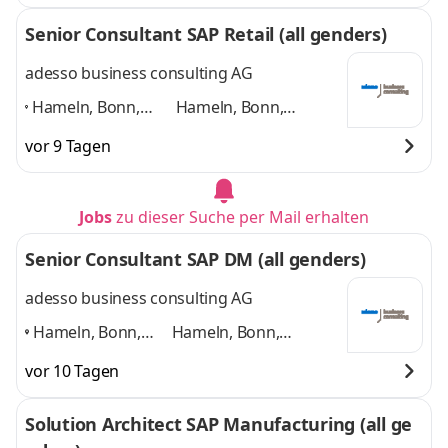
Düsseldorf
,
und 4 weitere
Senior Consultant SAP Retail (all genders)
adesso business consulting AG
Hameln, Bonn,
Hameln, Bonn,
Hannover, Köln,
Hannover, Köln,
vor 9 Tagen
Paderborn,
Paderborn,
Düsseldorf,
Düsseldorf, weitere
weitere Standorte
Standorte in DE
und 4
Jobs
zu dieser Suche per Mail erhalten
in DE
,
weitere
Senior Consultant SAP DM (all genders)
adesso business consulting AG
Hameln, Bonn,
Hameln, Bonn,
Hannover, Köln,
Hannover, Köln,
vor 10 Tagen
Düsseldorf,
Düsseldorf, Paderborn
Paderborn
,
und 4 weitere
Solution Architect SAP Manufacturing (all ge