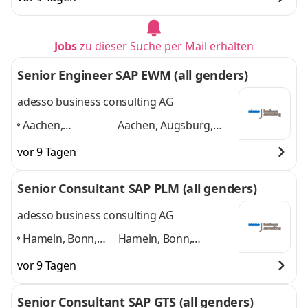
Paderborn,
Paderborn, Düsseldorf
Düsseldorf
,
und 4 weitere
Jobs
zu dieser Suche per Mail erhalten
Senior Engineer SAP EWM (all genders)
adesso business consulting AG
Aachen,
Aachen, Augsburg,
Augsburg, Berlin,
Berlin, Bonn, Bremen,
vor 9 Tagen
Bonn, Bremen,
Dortmund
und 4
Dortmund
,
weitere
Senior Consultant SAP PLM (all genders)
adesso business consulting AG
Hameln, Bonn,
Hameln, Bonn,
Hannover, Köln,
Hannover, Köln,
vor 9 Tagen
Paderborn,
Paderborn, Düsseldorf
Düsseldorf
,
und 4 weitere
Senior Consultant SAP GTS (all genders)