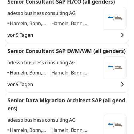
Senior Consultant SAP FI/CO (all genders)
weitere Standorte
Standorte in DE
und 4
in DE
,
weitere
adesso business consulting AG
Hameln, Bonn,
Hameln, Bonn,
Hannover, Köln,
Hannover, Köln,
vor 9 Tagen
Paderborn,
Paderborn, Düsseldorf
Düsseldorf
,
und 4 weitere
Senior Consultant SAP EWM/WM (all genders)
adesso business consulting AG
Hameln, Bonn,
Hameln, Bonn,
Hannover, Köln,
Hannover, Köln,
vor 9 Tagen
Düsseldorf,
Düsseldorf, Paderborn
Paderborn
,
und 4 weitere
Senior Data Migration Architect SAP (all gend
ers)
adesso business consulting AG
Hameln, Bonn,
Hameln, Bonn,