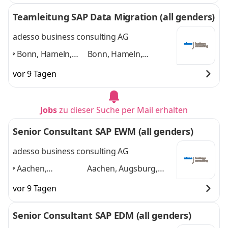
Düsseldorf
,
und 4 weitere
Teamleitung SAP Data Migration (all genders)
adesso business consulting AG
Bonn, Hameln,
Bonn, Hameln,
Hannover, Köln,
Hannover, Köln,
vor 9 Tagen
Paderborn,
Paderborn, Düsseldorf
Düsseldorf
,
und 4 weitere
Jobs
zu dieser Suche per Mail erhalten
Senior Consultant SAP EWM (all genders)
adesso business consulting AG
Aachen,
Aachen, Augsburg,
Augsburg, Berlin,
Berlin, Bonn, Bremen,
vor 9 Tagen
Bonn, Bremen,
Dortmund
und 4
Dortmund
,
weitere
Senior Consultant SAP EDM (all genders)