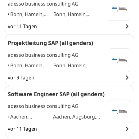
adesso business consulting AG
Bonn, Hameln,
Bonn, Hameln,
Hannover, Köln,
Hannover, Köln,
vor 11 Tagen
Paderborn,
Paderborn, Düsseldorf
Düsseldorf
,
und 4 weitere
Projektleitung SAP (all genders)
adesso business consulting AG
Bonn, Hameln,
Bonn, Hameln,
Hannover, Köln,
Hannover, Köln,
vor 9 Tagen
Paderborn,
Paderborn, Düsseldorf
Düsseldorf
,
und 4 weitere
Software Engineer SAP (all genders)
adesso business consulting AG
Aachen,
Aachen, Augsburg,
Augsburg, Berlin,
Berlin, Bonn, Bremen,
vor 11 Tagen
Bonn, Bremen,
Dortmund
und 4
Dortmund
,
weitere