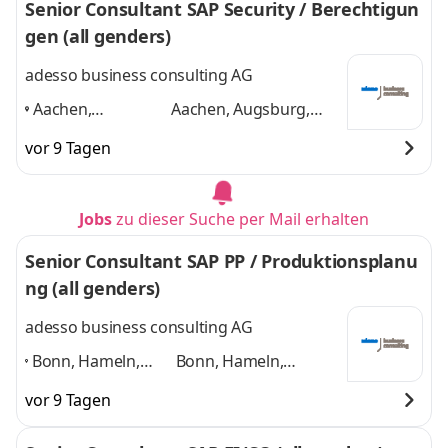
Senior Consultant SAP Security / Berechtigun
gen (all genders)
adesso business consulting AG
Aachen,
Aachen, Augsburg,
Augsburg, Berlin,
Berlin, Bonn, Bremen,
vor 9 Tagen
Bonn, Bremen,
Dortmund
und 4
Dortmund
,
weitere
Jobs
zu dieser Suche per Mail erhalten
Senior Consultant SAP PP / Produktionsplanu
ng (all genders)
adesso business consulting AG
Bonn, Hameln,
Bonn, Hameln,
Hannover, Köln,
Hannover, Köln,
vor 9 Tagen
Paderborn,
Paderborn,
Düsseldorf,
Düsseldorf, weitere