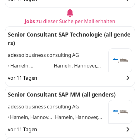
Paderborn,
Paderborn, Düsseldorf
Düsseldorf
,
und 4 weitere
Jobs
zu dieser Suche per Mail erhalten
Senior Consultant SAP Technologie (all gende
rs)
adesso business consulting AG
Hameln,
Hameln, Hannover,
Hannover, Bonn,
Bonn, Köln, Paderborn,
vor 11 Tagen
Köln, Paderborn,
Düsseldorf
und 4
Düsseldorf
,
weitere
Senior Consultant SAP MM (all genders)
adesso business consulting AG
Hameln, Hannover,
Hameln, Hannover,
Bonn, Köln,
Bonn, Köln,
vor 11 Tagen
Düsseldorf,
Düsseldorf,
Paderborn, weitere
Paderborn, weitere