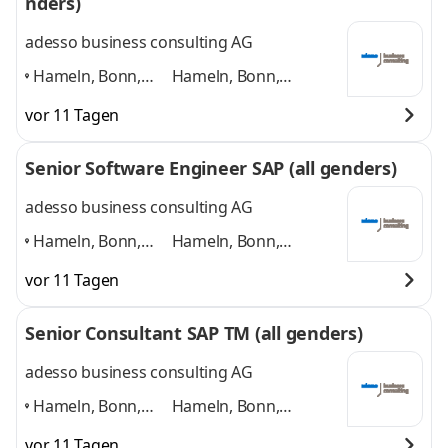
nders)
adesso business consulting AG
Hameln, Bonn,
Hameln, Bonn,
Hannover, Köln,
Hannover, Köln,
vor 11 Tagen
Paderborn,
Paderborn, Düsseldorf
Düsseldorf
,
und 4 weitere
Senior Software Engineer SAP (all genders)
adesso business consulting AG
Hameln, Bonn,
Hameln, Bonn,
Hannover,
Hannover, Paderborn,
vor 11 Tagen
Paderborn, Köln,
Köln, Düsseldorf
und 4
Düsseldorf
,
weitere
Senior Consultant SAP TM (all genders)
adesso business consulting AG
Hameln, Bonn,
Hameln, Bonn,
Hannover, Köln,
Hannover, Köln,
vor 11 Tagen