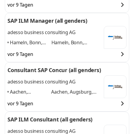
Köln, Paderborn,
Paderborn,
vor 9 Tagen
Düsseldorf, Jena
,
Düsseldorf, Jena
und 4
weitere
SAP ILM Manager (all genders)
adesso business consulting AG
Hameln, Bonn,
Hameln, Bonn,
Hannover, Köln,
Hannover, Köln,
vor 9 Tagen
Paderborn,
Paderborn, Düsseldorf
Düsseldorf
,
und 4 weitere
Consultant SAP Concur (all genders)
adesso business consulting AG
Aachen,
Aachen, Augsburg,
Augsburg, Berlin,
Berlin, Bonn, Bremen,
vor 9 Tagen
Bonn, Bremen,
Dortmund
und 4
Dortmund
,
weitere
SAP ILM Consultant (all genders)
adesso business consulting AG