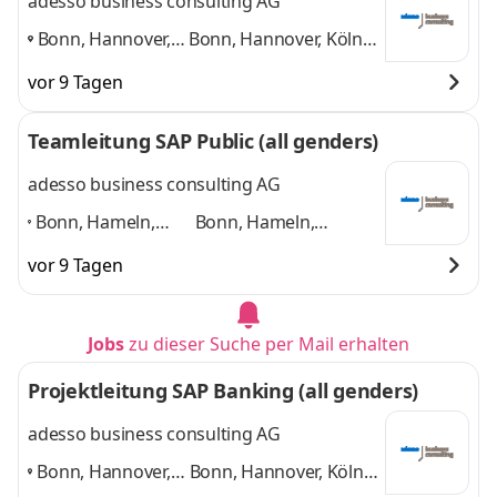
adesso business consulting AG
Bonn, Hannover,
Bonn, Hannover, Köln,
Köln, Düsseldorf,
Düsseldorf, Münster,
vor 9 Tagen
Münster, Jena
,
Jena
und 4 weitere
Teamleitung SAP Public (all genders)
adesso business consulting AG
Bonn, Hameln,
Bonn, Hameln,
Hannover,
Hannover, Paderborn,
vor 9 Tagen
Paderborn,
Düsseldorf, Jena,
Düsseldorf, Jena,
weitere Standorte in
weitere Standorte
DE
und 4 weitere
Jobs
zu dieser Suche per Mail erhalten
in DE
,
Projektleitung SAP Banking (all genders)
adesso business consulting AG
Bonn, Hannover,
Bonn, Hannover, Köln,