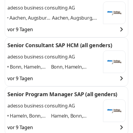
adesso business consulting AG
Aachen, Augsburg,
Aachen, Augsburg,
Berlin, Bonn,
Berlin, Bonn, Bremen,
vor 9 Tagen
Bremen,
Dortmund, weitere
Dortmund, weitere
Standorte in DE
und 4
Senior Consultant SAP HCM (all genders)
Standorte in DE
,
weitere
adesso business consulting AG
Bonn, Hameln,
Bonn, Hameln,
Hannover, Köln,
Hannover, Köln,
vor 9 Tagen
Paderborn,
Paderborn, Düsseldorf
Düsseldorf
,
und 4 weitere
Senior Program Manager SAP (all genders)
adesso business consulting AG
Hameln, Bonn,
Hameln, Bonn,
Hannover, Köln,
Hannover, Köln,
vor 9 Tagen
Paderborn,
Paderborn, Düsseldorf