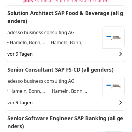
Jobs
zu dieser Suche per Mail erhalten
Solution Architect SAP Food & Beverage (all g
enders)
adesso business consulting AG
Hameln, Bonn,
Hameln, Bonn,
Hannover, Köln,
Hannover, Köln,
vor 9 Tagen
Paderborn,
Paderborn, Düsseldorf
Düsseldorf
,
und 4 weitere
Senior Consultant SAP FS-CD (all genders)
adesso business consulting AG
Hameln, Bonn,
Hameln, Bonn,
Hannover, Köln,
Hannover, Köln,
vor 9 Tagen
Paderborn,
Paderborn,
Düsseldorf,
Düsseldorf, weitere
Senior Software Engineer SAP Banking (all ge
weitere Standorte
Standorte in DE
und 4
nders)
in DE
,
weitere