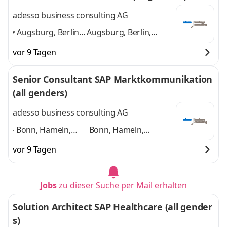
adesso business consulting AG
Augsburg, Berlin,
Augsburg, Berlin,
Bonn, Bremen,
Bonn, Bremen,
vor 9 Tagen
Dortmund,
Dortmund, Dresden
Dresden
,
und 4 weitere
Senior Consultant SAP Marktkommunikation
(all genders)
adesso business consulting AG
Bonn, Hameln,
Bonn, Hameln,
Hannover, Köln,
Hannover, Köln,
vor 9 Tagen
Paderborn,
Paderborn,
Düsseldorf,
Düsseldorf, weitere
weitere Standorte
Standorte in DE
und 4
Jobs
zu dieser Suche per Mail erhalten
in DE
,
weitere
Solution Architect SAP Healthcare (all gender
s)