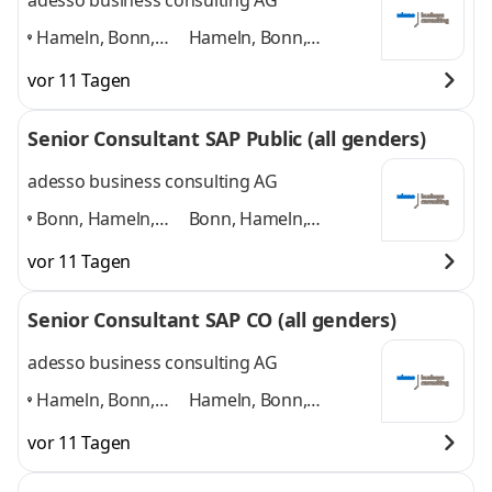
adesso business consulting AG
Hameln, Bonn,
Hameln, Bonn,
Hannover, Köln,
Hannover, Köln,
vor 11 Tagen
Paderborn,
Paderborn, Düsseldorf
Düsseldorf
,
und 4 weitere
Senior Consultant SAP Public (all genders)
adesso business consulting AG
Bonn, Hameln,
Bonn, Hameln,
Hannover, Köln,
Hannover, Köln,
vor 11 Tagen
Paderborn,
Paderborn, Düsseldorf
Düsseldorf
,
und 4 weitere
Senior Consultant SAP CO (all genders)
adesso business consulting AG
Hameln, Bonn,
Hameln, Bonn,
Hannover, Köln,
Hannover, Köln,
vor 11 Tagen
Paderborn,
Paderborn, Düsseldorf
Düsseldorf
,
und 4 weitere