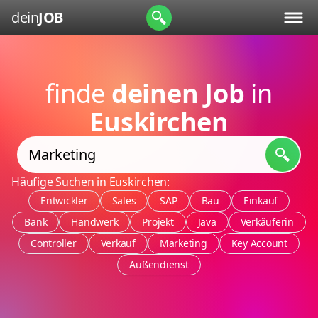
dein
JOB
finde
deinen Job
in
Euskirchen
Häufige Suchen in Euskirchen:
Entwickler
Sales
SAP
Bau
Einkauf
Bank
Handwerk
Projekt
Java
Verkäuferin
Controller
Verkauf
Marketing
Key Account
Außendienst