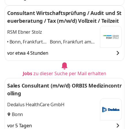
Consultant Wirtschaftsprüfung / Audit und St
euerberatung / Tax (m/w/d) Vollzeit / Teilzeit
RSM Ebner Stolz
Bonn, Frankfurt
Bonn, Frankfurt am
am Main, Köln,
Main, Köln, Reutlingen,
vor etwa 4 Stunden
Reutlingen,
Siegen, Stuttgart
und 4
Siegen, Stuttgart
,
weitere
Jobs
zu dieser Suche per Mail erhalten
Sales Consultant (m/w/d) ORBIS Medizincontr
olling
Dedalus HealthCare GmbH
Bonn
vor 5 Tagen