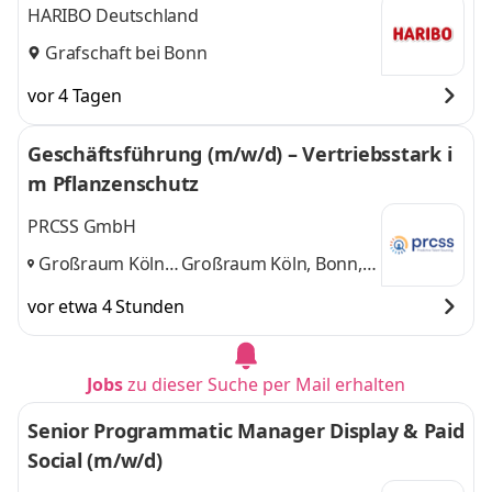
HARIBO Deutschland
Grafschaft bei Bonn
vor 4 Tagen
Geschäftsführung (m/w/d) – Vertriebsstark i
m Pflanzenschutz
PRCSS GmbH
Großraum Köln,
Großraum Köln, Bonn,
Bonn,
Düsseldorf
und 1
vor etwa 4 Stunden
Düsseldorf
,
weitere
Jobs
zu dieser Suche per Mail erhalten
Senior Programmatic Manager Display & Paid
Social (m/w/d)