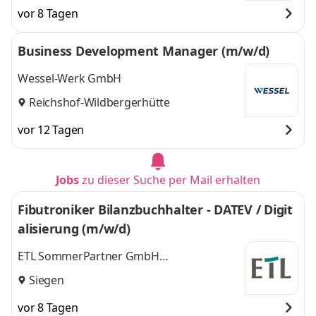
Bonn, Meschede,
Bonn, Meschede,
vor 8 Tagen
Wesel am Rhein,
Wesel am Rhein,
Bielefeld, Unna,
Bielefeld, Unna,
Business Development Manager (m/w/d)
Oberhausen
,
Oberhausen
und 6
weitere
Wessel-Werk GmbH
Reichshof-Wildbergerhütte
vor 12 Tagen
Jobs
zu dieser Suche per Mail erhalten
Fibutroniker Bilanzbuchhalter - DATEV / Digit
alisierung (m/w/d)
ETL SommerPartner GmbH
Steuerberatungsgesellschaft
Siegen
vor 8 Tagen