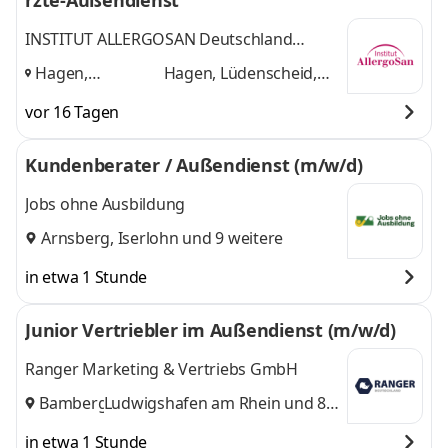
rzte-Außendienst
INSTITUT ALLERGOSAN Deutschland
(privat) GmbH
Hagen,
Hagen, Lüdenscheid,
Lüdenscheid,
Olpe, Graz
und 1
vor 16 Tagen
Olpe, Graz
,
weitere
Kundenberater / Außendienst (m/w/d)
Jobs ohne Ausbildung
Arnsberg
,
Iserlohn
und 9 weitere
in etwa 1 Stunde
Junior Vertriebler im Außendienst (m/w/d)
Ranger Marketing & Vertriebs GmbH
Bamberg
Ludwigshafen am Rhein
,
und 8
weitere
in etwa 1 Stunde