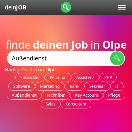
dein
JOB
finde
deinen Job
in
Olpe
Häufige Suchen in Olpe:
Entwickler
Personal
Assistenz
PHP
Software
Marketing
Bank
Sekretär
IT
Außendienst
Techniker
Key Account
Pflege
Sales
Consultant