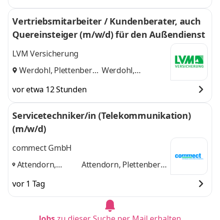
Vertriebsmitarbeiter / Kundenberater, auch
Quereinsteiger (m/w/d) für den Außendienst
LVM Versicherung
Werdohl, Plettenberg
Werdohl,
und
Plettenberg
vor etwa 12 Stunden
Servicetechniker/in (Telekommunikation)
(m/w/d)
commect GmbH
Attendorn,
Attendorn, Plettenberg,
Plettenberg,
Siegen, Olpe
und 2
vor 1 Tag
Siegen, Olpe
,
weitere
Jobs
zu dieser Suche per Mail erhalten