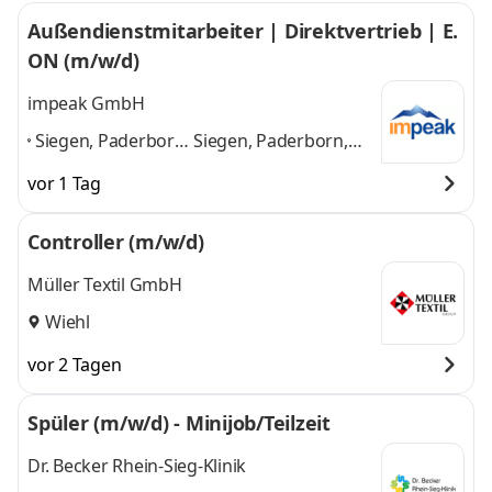
Außendienstmitarbeiter | Direktvertrieb | E.
ON (m/w/d)
impeak GmbH
Siegen, Paderborn,
Siegen, Paderborn,
Bonn, Meschede,
Bonn, Meschede,
vor 1 Tag
Wesel am Rhein,
Wesel am Rhein,
Bielefeld, Unna,
Bielefeld, Unna,
Controller (m/w/d)
Oberhausen
,
Oberhausen
und 6
weitere
Müller Textil GmbH
Wiehl
vor 2 Tagen
Spüler (m/w/d) - Minijob/Teilzeit
Dr. Becker Rhein-Sieg-Klinik