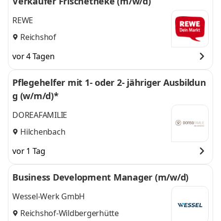
Verkäufer Frischetheke (m/w/d)
REWE
Reichshof
vor 4 Tagen
Pflegehelfer mit 1- oder 2- jähriger Ausbildun
g (w/m/d)*
DOREAFAMILIE
Hilchenbach
vor 1 Tag
Business Development Manager (m/w/d)
Wessel-Werk GmbH
Reichshof-Wildbergerhütte