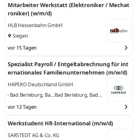
Mitarbeiter Werkstatt (Elektroniker / Mechat
roniker) (w/m/d)
HLB Hessenbahn GmbH
Siegen
vor 15 Tagen
Spezialist Payroll / Entgeltabrechnung für int
ernationales Familienunternehmen (m/w/d)
HAPEKO Deutschland GmbH
Bad Berleburg, Bad
Bad Berleburg, Bad
Laasphe,
Laasphe, Erndtebrück,
vor 12 Tagen
Erndtebrück,
Netphen,
Netphen,
Schmallenberg,
Werkstudent HR-International (m/w/d)
Schmallenberg,
Winterberg, Siegen
Winterberg,
und 5 weitere
SARSTEDT AG & Co. KG