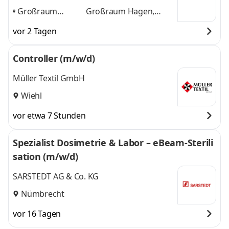
Drucklufttechnik GmbH
Großraum
Großraum Hagen,
Hagen, Siegen,
Siegen, Iserlohn, Essen
vor 2 Tagen
Iserlohn, Essen
,
und 2 weitere
Controller (m/w/d)
Müller Textil GmbH
Wiehl
vor etwa 7 Stunden
Spezialist Dosimetrie & Labor – eBeam-Sterili
sation (m/w/d)
SARSTEDT AG & Co. KG
Nümbrecht
vor 16 Tagen