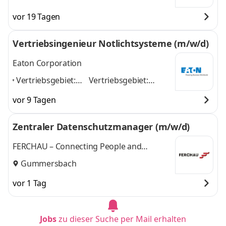
vor 19 Tagen
Vertriebsingenieur Notlichtsysteme (m/w/d)
Eaton Corporation
Vertriebsgebiet:
Vertriebsgebiet:
Marburg, Gießen,
Marburg, Gießen,
vor 9 Tagen
Wuppertal,
Wuppertal, Dortmund,
Dortmund, Siegen,
Siegen, Lüdenscheid
Zentraler Datenschutzmanager (m/w/d)
Lüdenscheid
,
und 3 weitere
FERCHAU – Connecting People and
Technologies
Gummersbach
vor 1 Tag
Jobs
zu dieser Suche per Mail erhalten