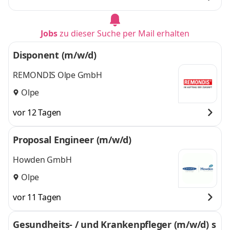
Kreuztal, Kirchen,
Wilnsdorf
und 3
Wilnsdorf
,
weitere
Jobs
zu dieser Suche per Mail erhalten
Disponent (m/w/d)
REMONDIS Olpe GmbH
Olpe
vor 12 Tagen
Proposal Engineer (m/w/d)
Howden GmbH
Olpe
vor 11 Tagen
Gesundheits- / und Krankenpfleger (m/w/d) s