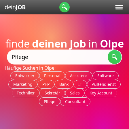
dein
JOB
finde
deinen Job
in
Olpe
Häufige Suchen in Olpe:
Entwickler
Personal
Assistenz
Software
Marketing
PHP
Bank
IT
Außendienst
Techniker
Sekretär
Sales
Key Account
Pflege
Consultant