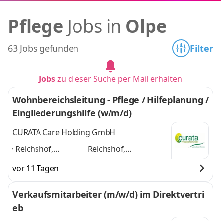
Pflege
Jobs in
Olpe
63 Jobs gefunden
Filter
Jobs
zu dieser Suche per Mail erhalten
Wohnbereichsleitung - Pflege / Hilfeplanung /
Eingliederungshilfe (w/m/d)
CURATA Care Holding GmbH
Reichshof,
Reichshof,
Holzminden,
Holzminden,
vor 11 Tagen
Frankfurt am Main,
Frankfurt am Main,
Dresden, Heidesee,
Dresden, Heidesee,
Verkaufsmitarbeiter (m/w/d) im Direktvertri
Bad Königshofen
Bad Königshofen im
eb
im Grabfeld,
Grabfeld, Lübeck
und
Lübeck
,
4 weitere