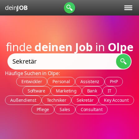
dein
JOB
finde
deinen Job
in
Olpe
Häufige Suchen in Olpe:
Entwickler
Personal
Assistenz
PHP
Software
Marketing
Bank
IT
Außendienst
Techniker
Sekretär
Key Account
Pflege
Sales
Consultant