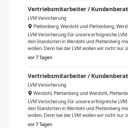
Vertriebsmitarbeiter / Kundenberat
LVM Versicherung
Plettenberg, Werdohl
und
Plettenberg, Werd
LVM Versicherung Für unsere erfolgreiche LVM-
den Standorten in Werdohl und Plettenberg moti
wollen. Denn bei der LVM wollen wir nicht nur
Kommunikationsstarken, kundenorientierten Per
vor 7 Tagen
Vertriebsmitarbeiter / Kundenberater, gerne au
Ansprechpartner, Vertrauensperson und Wegbe
Vertriebsmitarbeiter / Kundenberat
ganzheitlich.Sie vermitteln die leistungsstarke
LVM Versicherung
Werdohl, Plettenberg
und
Werdohl, Plettenb
LVM Versicherung Für unsere erfolgreiche LVM-
den Standorten in Werdohl und Plettenberg moti
wollen. Denn bei der LVM wollen wir nicht nur
Kommunikationsstarken, kundenorientierten Per
vor 7 Tagen