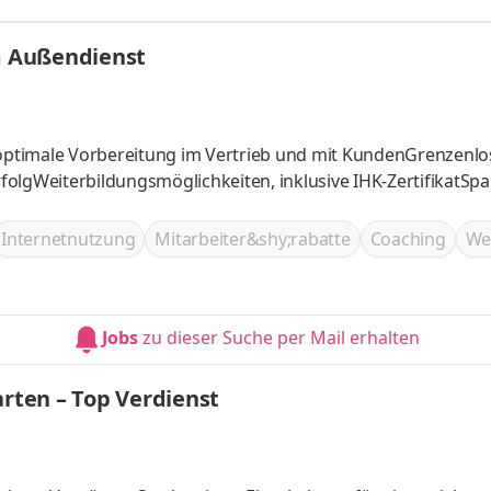
ch als Quereinsteiger (m/w/d) für den Außendienst. Aufgaben
gleiter für unsere Kunden und beraten bedarfsgerecht und
im Außendienst
n Produkte der LVM.
 optimale Vorbereitung im Vertrieb und mit KundenGrenzenlo
folgWeiterbildungsmöglichkeiten, inklusive IHK-ZertifikatS
Internetnutzung
Mitarbeiter&shy;rabatte
Coaching
We
Jobs
zu dieser Suche per Mail erhalten
arten – Top Verdienst