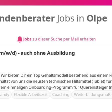
ndenberater
Jobs in
Olpe
Jobs
zu dieser Suche per Mail erhalten
m/w/d) - auch ohne Ausbildung
ir bieten Dir ein Top Gehaltsmodell bestehend aus einem 
ltst von uns die neusten technischen Hilfsmittel (Tablet) fü
nserem einmaligen Onboarding-Programm für Quereinsteiger (
rkshops Jeder erhält DIE Chance im Vertrieb aufzusteigen un
handy
Flexible Arbeitszeit
Coaching
Weiterbildungsma
(m/w/d) ohne Ausbildung! Sei Teil unser Ranger Community un