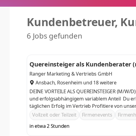
Kundenbetreuer, Ku
6 Jobs gefunden
Quereinsteiger als Kundenberater (
Ranger Marketing & Vertriebs GmbH
Ansbach
,
Rosenheim
und 18 weitere
DEINE VORTEILE ALS QUEREINSTEIGER (M/W/D) W
und erfolgsabhängigem variablem Anteil Du erhä
täglichen Erfolg im Vertrieb Profitiere von u
mit persönlichem Trainer und qualifizierten Wo
Vollzeit oder Teilzeit
Firmenevents
Firmen
Karriere zu machen – auch als Quereinsteiger 
in etwa 2 Stunden
Deine Kollegen als Freunde kennen