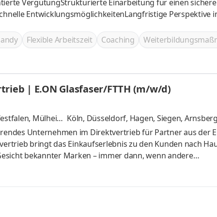
entierte VergütungStrukturierte Einarbeitung für einen sicher
Schnelle EntwicklungsmöglichkeitenLangfristige Perspektive 
handy
Flexible Arbeitszeit
Coaching
Weiterbildungsma
trieb | E.ON Glasfaser/FTTH (m/w/d)
Westfalen, Mülheim
Köln, Düsseldorf, Hagen, Siegen, Arnsber
r
und 4 weitere
hrendes Unternehmen im Direktvertrieb für Partner aus der E
ertrieb bringt das Einkaufserlebnis zu den Kunden nach Ha
he Gesicht bekannter Marken – immer dann, wenn andere
önliche, direkte Beratung unerlässlich ist. Mit langjähriger
nd wir der ideale Partner für alle Unternehmen, die Wert auf
ertriebslösungen legen. Ob D2D, Callcenter, Shops oder
 zu vielen Kunden