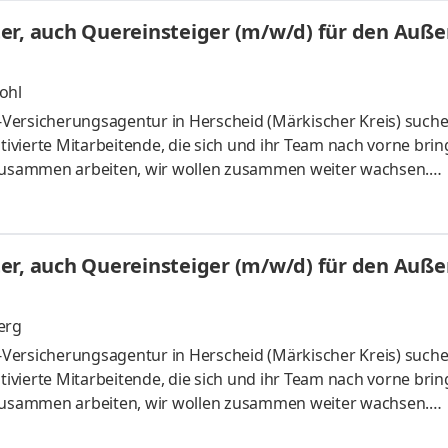
er, auch Quereinsteiger (m/w/d) für den Auß
ohl
Versicherungsagentur in Herscheid (Märkischer Kreis) suche
vierte Mitarbeitende, die sich und ihr Team nach vorne bri
 zusammen arbeiten, wir wollen zusammen weiter wachsen.
sönlichkeiten bieten wir sehr gute Perspektiven als
ch als Quereinsteiger (m/w/d) für den Außendienst. Aufgaben
gleiter für unsere Kunden und beraten bedarfsgerecht und
er, auch Quereinsteiger (m/w/d) für den Auß
n Produkte der LVM.
erg
Versicherungsagentur in Herscheid (Märkischer Kreis) suche
vierte Mitarbeitende, die sich und ihr Team nach vorne bri
 zusammen arbeiten, wir wollen zusammen weiter wachsen.
sönlichkeiten bieten wir sehr gute Perspektiven als