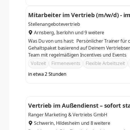
Vertriebsmitarbeiter / Kundenberater, gerne au
Ansprechpartner, Vertrauensperson und Wegbe
Mitarbeiter im Vertrieb (m/w/d) - 
ganzheitlich.Sie vermitteln die leistungsstarke
Stellenangebotevertrieb
Arnsberg
,
Iserlohn
und 9 weitere
Was Du von uns hast: Persönlicher Trainer für
Gehaltspaket basierend auf Deinem Vertriebser
Team mit regelmäßigen Incentives und Events
Vollzeit
Firmenevents
Flexible Arbeitszeit
in etwa 2 Stunden
Vertrieb im Außendienst – sofort st
Ranger Marketing & Vertriebs GmbH
Schwerin
,
Hildesheim
und 8 weitere