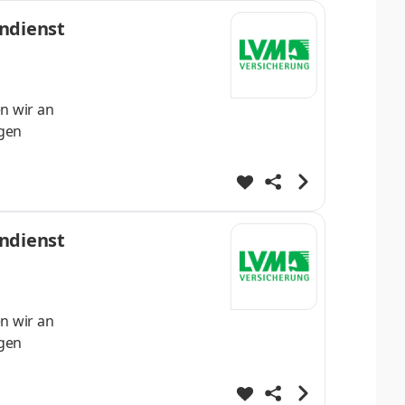
endienst
n wir an
ngen
 Sie sind
endienst
n wir an
ngen