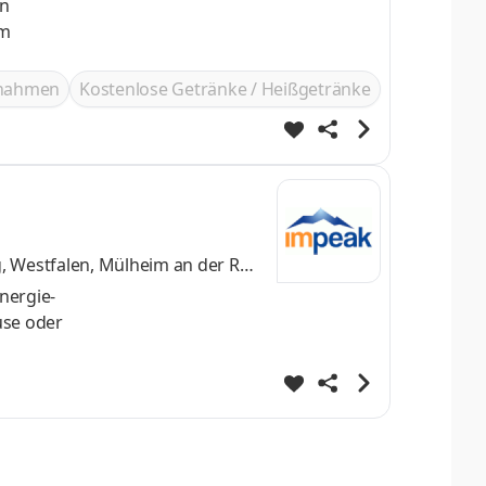
en
im
ßnahmen
Kostenlose Getränke / Heißgetränke
g, Westfalen, Mülheim an der Ruh
nergie-
use oder