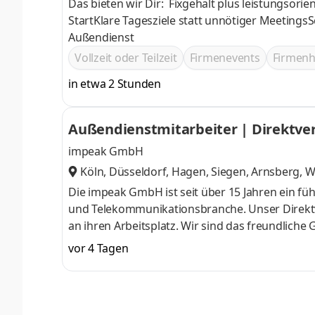
Das bieten wir Dir: Fixgehalt plus leistungsori
StartKlare Tagesziele statt unnötiger Meetings
Außendienst
Vollzeit oder Teilzeit
Firmenevents
Firmen
in etwa 2 Stunden
Außendienstmitarbeiter | Direktver
impeak GmbH
Köln, Düsseldorf, Hagen, Siegen, Arnsberg, 
an der Ruhr
,
Die impeak GmbH ist seit über 15 Jahren ein fü
und Telekommunikationsbranche. Unser Direktv
an ihren Arbeitsplatz. Wir sind das freundlic
Vertriebskanäle an ihre Grenzen stoßen und pers
vor 4 Tagen
Marktpräsenz und Expertise im Direktvertrieb si
individuelle Betreuung und maßgeschneiderte V
Leadgenerierung, wir haben den direkten Draht