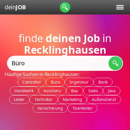
dein
JOB
finde
deinen Job
in
Recklinghausen
Häufige Suchen in Recklinghausen:
Controller
Büro
Ingenieur
Bank
Handwerk
Assistenz
Bau
Sales
Java
Leiter
Techniker
Marketing
Außendienst
Versicherung
Teamleiter