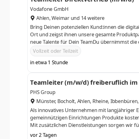
Vodafone GmbH
Ahlen
,
Weimar
und 14 weitere
Bring Deinen potenziellen Kund:innen die digita
Ort und zeigst ihnen unsere gesamte Produktpa
neue Talente für Dein TeamDu übernimmst die o
TeamsDu motivierst Dein Team und unterstützt 
Vollzeit oder Teilzeit
in etwa 1 Stunde
Teamleiter (m/w/d) freiberuflich i
PHS Group
Münster, Bocholt, Ahlen, Rheine, Ibbenbüren
Als innovatives Unternehmen mit langjähriger 
gemeinnützigen Einrichtungen Produkte kosten
Mit zusätzlichen Dienstleistungen sorgen wir f
nachhaltige Netzwerke. Bewerben Sie sich bei u
vor 2 Tagen