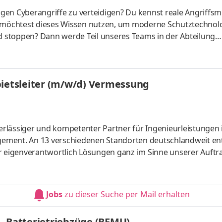
gen Cyberangriffe zu verteidigen? Du kennst reale Angriffsm
u möchtest dieses Wissen nutzen, um moderne Schutztechnol
nd stoppen? Dann werde Teil unseres Teams in der Abteilung
 Bochum oder deutschlandweit per remote und unterstütze u
gineering. In dieser Rolle bringst Du Deine praktische Erfah
ein – etwa aus einem SOC, CERT oder Blue-Team – und überset
bietsleiter (m/w/d) Vermessung
uverlässiger und kompetenter Partner für Ingenieurleistungen
ement. An 13 verschiedenen Standorten deutschlandweit en
er eigenverantwortlich Lösungen ganz im Sinne unserer Auftr
äftsbereichen Umwelt, Verkehr, Raum und Energie ist ZETCON
rojektabschluss. Zum nächstmöglichen Termin suchen wir für
perspektivisch Fachgebietsleiter (m/w/d) Vermessung In Vollz
Jobs
zu dieser Suche per Mail erhalten
- Batterietriebzüge (BEMU)