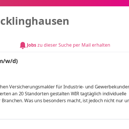
cklinghausen
Jobs
zu dieser Suche per Mail erhalten
(m/w/d)
schen Versicherungsmakler für Industrie- und Gewerbekunden
rten an 20 Standorten gestalten WIR tagtäglich individuelle
Branchen. Was uns besonders macht, ist jedoch nicht nur u
ls ein vor über 100 Jahren gegründetes, inhabergeführtes
angfristige Perspektive und wertschätzende Zusammenarbeit
teht. Deshalb fördern WIR Eigenverantwortung, vertrauen au
für individuell