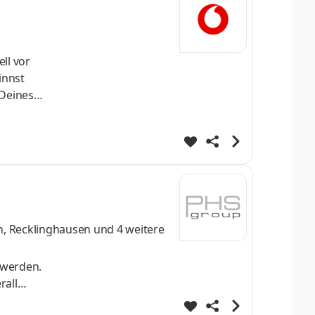
ll vor
innst
 Deines
n, Recklinghausen
und 4 weitere
 werden.
rall