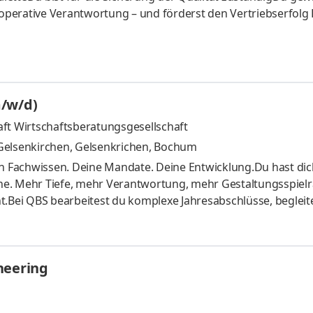
perative Verantwortung – und förderst den Vertriebserfolg
es durch Deine Expertise
m/w/d)
t Wirtschaftsberatungsgesellschaft
Gelsenkirchen, Gelsenkrichen, Bochum
in Fachwissen. Deine Mandate. Deine Entwicklung.Du hast dic
tine. Mehr Tiefe, mehr Verantwortung, mehr Gestaltungsspiel
eht.Bei QBS bearbeitest du komplexe Jahresabschlüsse, begleit
d betreust einen festen Mandantenstamm eigenverantwortlic
ualitätssicherung übernehmen oder jüngere Kolleginnen un
en Raum bei uns.Wir sind eine Steuerberatungs- und
neering
Mitarbeitenden an