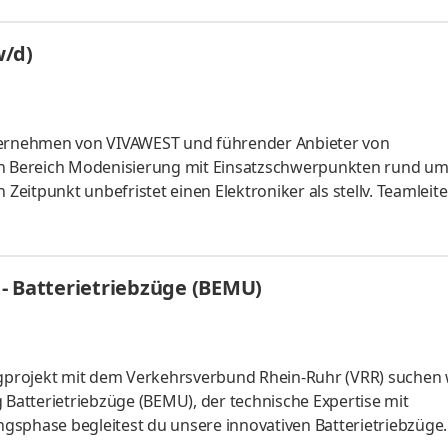
w/d)
ernehmen von VIVAWEST und führender Anbieter von
 Bereich Modenisierung mit Einsatzschwerpunkten rund u
itpunkt unbefristet einen Elektroniker als stellv. Teamleite
ngen im bewohnten und unbewohnten Zustand Installations
ig machen Warten und Reparieren von stromgeführten Anlage
Telefonverlegung, Sprechanlagen) Verdrahten von Unterverte
- Batterietriebzüge (BEMU)
lerzentralisierungen in Mehrfam
projekt mit dem Verkehrsverbund Rhein‑Ruhr (VRR) suchen 
 Batterietriebzüge (BEMU), der technische Expertise mit
gsphase begleitest du unsere innovativen Batterietriebzüge