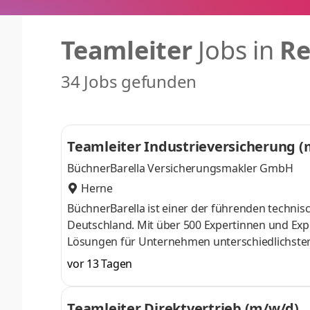
Teamleiter
Jobs in
Re
34 Jobs gefunden
Teamleiter Industrieversicherung 
BüchnerBarella Versicherungsmakler GmbH
Herne
BüchnerBarella ist einer der führenden techni
Deutschland. Mit über 500 Expertinnen und Expe
Lösungen für Unternehmen unterschiedlichster 
fachliche Stärke, sondern unser Miteinander. A
vor 13 Tagen
Unternehmen stehen WIR für Verlässlichkeit, l
glauben daran, dass Erfolg nur gemeinsam ents
Teamleiter Direktvertrieb (m/w/d)
Kompetenzen unserer Teams und schaffen Raum 