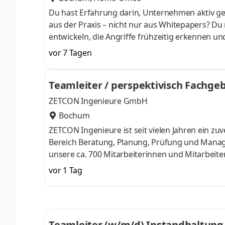
Du hast Erfahrung darin, Unternehmen aktiv ge
aus der Praxis – nicht nur aus Whitepapers? D
entwickeln, die Angriffe frühzeitig erkennen u
Prevention, Detection & Response am Standort
vor 7 Tagen
Lead Engineer (m/w/d) im Bereich Protection En
der Verteidigung komplexer IT-Infrastrukturen 
Teamleiter / perspektivisch Fachge
gemeinsam mit Deinem Team in innovative
ZETCON Ingenieure GmbH
Bochum
ZETCON Ingenieure ist seit vielen Jahren ein z
Bereich Beratung, Planung, Prüfung und Manag
unsere ca. 700 Mitarbeiterinnen und Mitarbeit
In vielfältigen Handlungsfeldern in den Gesch
vor 1 Tag
Ingenieure ein Garant für den erfolgreichen P
Niederlassung in Bochum je einen Teamleiter / 
in Festanstellung Aufgaben Leitung und
Teamleiter (w/m/d) Instandhaltung 