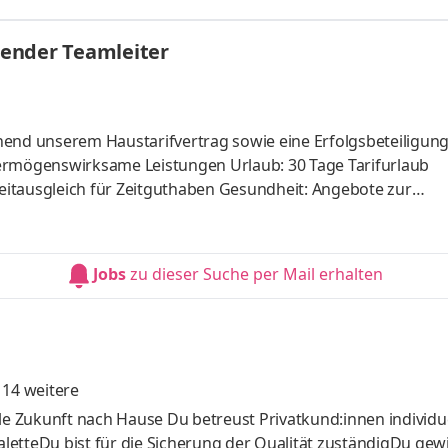
uchen aus den Regionen Münster, Recklingshausen, Bocholt, Ah
rben & erhalten Realisierung der Umsatz- & Vertriebsziele
etender Teamleiter
essen weiteren Ausbau
end unserem Haustarifvertrag sowie eine Erfolgsbeteiligung
e Leistungen Urlaub: 30 Tage Tarifurlaub
ür Zeitguthaben Gesundheit: Angebote zur
iebsfußballmannschaft, orthopädische Sprechstunde, Ergonom
gliederungsmanagement, Gruppenunfallversicherung sowie e
Jobs
zu dieser Suche per Mail erhalten
14 weitere
le Zukunft nach Hause Du betreust Privatkund:innen individue
letteDu bist für die Sicherung der Qualität zuständigDu gew