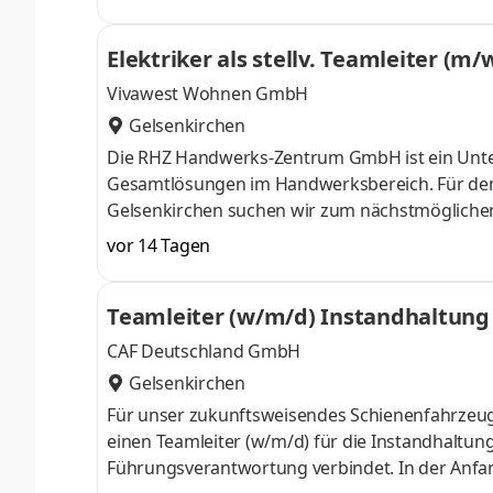
Elektriker als stellv. Teamleiter (m/
Vivawest Wohnen GmbH
Gelsenkirchen
Die RHZ Handwerks-Zentrum GmbH ist ein Unt
Gesamtlösungen im Handwerksbereich. Für den
Gelsenkirchen suchen wir zum nächstmöglichen Ze
(m/w/d). Aufgaben Modernisierung von Wohnu
vor 14 Tagen
Elektrische Anlagen einbauen und betriebsfert
Zähleranlagen, Hausanschlusskästen, TV- und 
Teamleiter (w/m/d) Instandhaltung 
Durchführen von E-Checks Durchführen von Zäh
CAF Deutschland GmbH
Gelsenkirchen
Für unser zukunftsweisendes Schienenfahrzeug
einen Teamleiter (w/m/d) für die Instandhaltung
Führungsverantwortung verbindet. In der Anfan