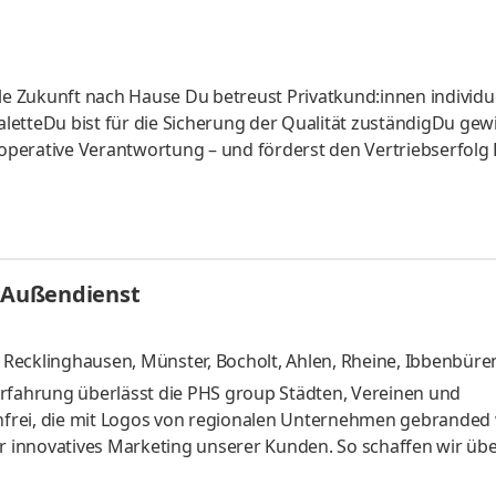
le Zukunft nach Hause Du betreust Privatkund:innen individue
letteDu bist für die Sicherung der Qualität zuständigDu gew
perative Verantwortung – und förderst den Vertriebserfolg
es durch Deine Expertise
m Außendienst
, Recklinghausen
,
Münster, Bocholt, Ahlen, Rheine, Ibbenbüre
Erfahrung überlässt die PHS group Städten, Vereinen und
frei, die mit Logos von regionalen Unternehmen gebranded
ür innovatives Marketing unserer Kunden. So schaffen wir übe
ns als TEAMLEITER (m/w/d) freiberuflich im Außendienst