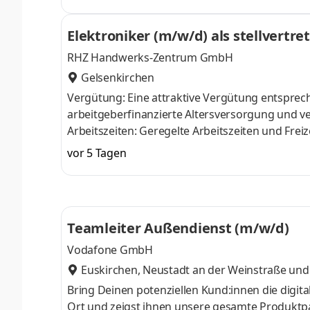
(selbstständige Tätigkeit nach § 84 HGB) Wir s
Rheine und Ibbenbüren. Aufgaben Neukunden we
Elektroniker (m/w/d) als stellvertr
Betreuung des vorhandenen Sales Teams und d
RHZ Handwerks-Zentrum GmbH
Gelsenkirchen
Vergütung: Eine attraktive Vergütung entsprech
arbeitgeberfinanzierte Altersversorgung und vermögenswirksam
Arbeitszeiten: Geregelte Arbeitszeiten und Freizeitausgleich f
Mitarbeitergesundheit z.B. Fitnesskurse, Betr
vor 5 Tagen
Ernährungsberatung, betriebliches Wiederein
betriebliche Krankenzusatzversicherung
Teamleiter Außendienst (m/w/d)
Vodafone GmbH
Euskirchen
,
Neustadt an der Weinstraße
und 
Bring Deinen potenziellen Kund:innen die digita
Ort und zeigst ihnen unsere gesamte Produktpa