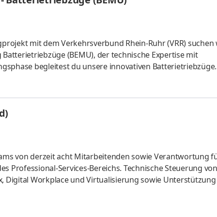
projekt mit dem Verkehrsverbund Rhein‑Ruhr (VRR) suchen 
 Batterietriebzüge (BEMU), der technische Expertise mit
gsphase begleitest du unsere innovativen Batterietriebzüge
a und koordinierst gemeinsam mit deinem Team den erfolgr
 Reisebereitschaft erforderlich. Anschließend übernimmst du
isatorische Führung eines Instandhaltungsteams und stellst 
d)
flotte im VRR‑Netz
eams von derzeit acht Mitarbeitenden sowie Verantwortung fü
es Professional-Services-Bereichs. Technische Steuerung vo
x, Digital Workplace und Virtualisierung sowie Unterstützung
ungskonzepten. Forecast-, Ressourcen- und Auslastungspla
uerung des Verantwortungsbereichs inklusive KPI-Monitoring.