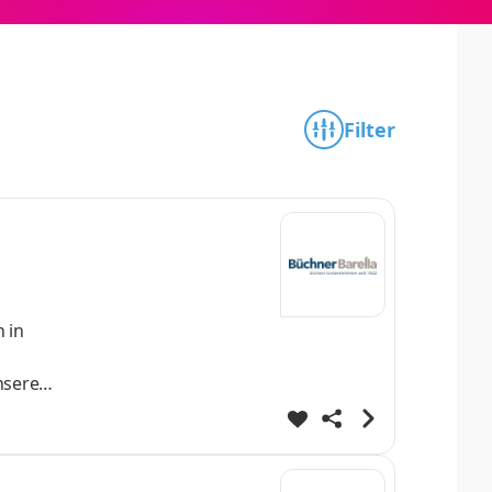
Filter
 in
nsere
. WIR
f die