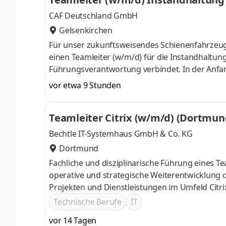
CAF Deutschland GmbH
Gelsenkirchen
Für unser zukunftsweisendes Schienenfahrzeug
einen Teamleiter (w/m/d) für die Instandhaltung
Führungsverantwortung verbindet. In der Anfan
während der Inbetriebnahme quer durch Europ
vor etwa 9 Stunden
Übergang in den Betrieb. Dafür ist anfängliche
Standort Gelsenkirchen die fachliche und organ
Teamleiter Citrix (w/m/d) (Dortmun
Zuverlässigkeit und Verfügbarkeit der Fahrzeug
Bechtle IT-Systemhaus GmbH & Co. KG
Dortmund
Fachliche und disziplinarische Führung eines T
operative und strategische Weiterentwicklung d
Projekten und Dienstleistungen im Umfeld Citri
Erstellung von Angeboten und technischen Lös
Technische Berufe
IT
innerhalb des Teams sowie wirtschaftliche Ste
vor 14 Tagen