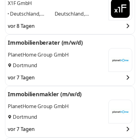
X1F GmbH
Deutschland,
Deutschland,
Düsseldorf, Essen,
Düsseldorf, Essen,
vor 8 Tagen
Frankfurt,
Frankfurt, Hamburg,
Hamburg,
München, remote
und
Immobilienberater (m/w/d)
München, remote
,
3 weitere
PlanetHome Group GmbH
Dortmund
vor 7 Tagen
Immobilienmakler (m/w/d)
PlanetHome Group GmbH
Dortmund
vor 7 Tagen