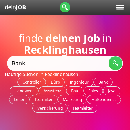
dein
JOB
finde
deinen Job
in
Recklinghausen
Häufige Suchen in Recklinghausen:
Controller
Büro
Ingenieur
Bank
Handwerk
Assistenz
Bau
Sales
Java
Leiter
Techniker
Marketing
Außendienst
Versicherung
Teamleiter