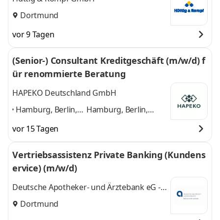
Dortmund
vor 9 Tagen
(Senior-) Consultant Kreditgeschäft (m/w/d) f
ür renommierte Beratung
HAPEKO Deutschland GmbH
Hamburg, Berlin,
Hamburg, Berlin,
München,
München, Stuttgart,
vor 15 Tagen
Stuttgart,
Flensburg, Kiel,
Flensburg, Kiel,
Dortmund, Köln,
Vertriebsassistenz Private Banking (Kundens
Dortmund, Köln,
Göttingen
und 7
ervice) (m/w/d)
Göttingen
,
weitere
Deutsche Apotheker- und Ärztebank eG -
apoBank
Dortmund