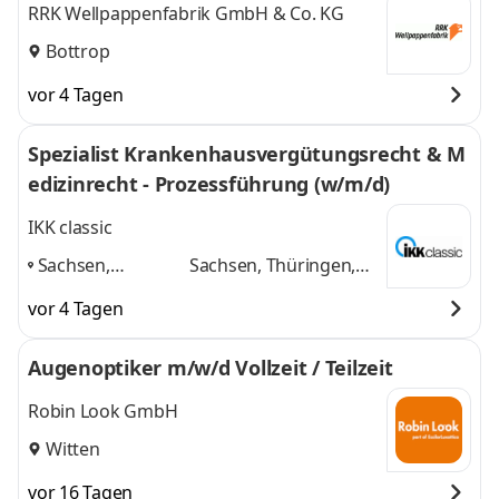
RRK Wellpappenfabrik GmbH & Co. KG
Bottrop
vor 4 Tagen
Spezialist Krankenhausvergütungsrecht & M
edizinrecht - Prozessführung (w/m/d)
IKK classic
Sachsen,
Sachsen, Thüringen,
Thüringen,
Dresden, Erfurt,
vor 4 Tagen
Dresden, Erfurt,
Dortmund
und 1
Dortmund
,
weitere
Augenoptiker m/w/d Vollzeit / Teilzeit
Robin Look GmbH
Witten
vor 16 Tagen