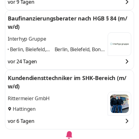
vor 9 Tagen
Dortmund, Köln,
Langenfeld, Kreuztal,
Langenfeld,
Aachen, Krefeld
und 5
Baufinanzierungsberater nach HGB § 84 (m/
Kreuztal, Aachen,
weitere
w/d)
Krefeld
,
Interhyp Gruppe
Berlin, Bielefeld,
Berlin, Bielefeld, Bonn,
Bonn, Bremen,
Bremen, Dortmund,
vor 24 Tagen
Dortmund, Essen,
Essen, Hamburg,
Hamburg,
Hannover, Leipzig
und
Kundendiensttechniker im SHK-Bereich (m/
Hannover, Leipzig
,
7 weitere
w/d)
Rittermeier GmbH
Hattingen
vor 6 Tagen