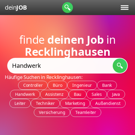
dein
JOB
finde
deinen Job
in
Recklinghausen
Häufige Suchen in Recklinghausen:
Controller
Büro
Ingenieur
Bank
Handwerk
Assistenz
Bau
Sales
Java
Leiter
Techniker
Marketing
Außendienst
Versicherung
Teamleiter