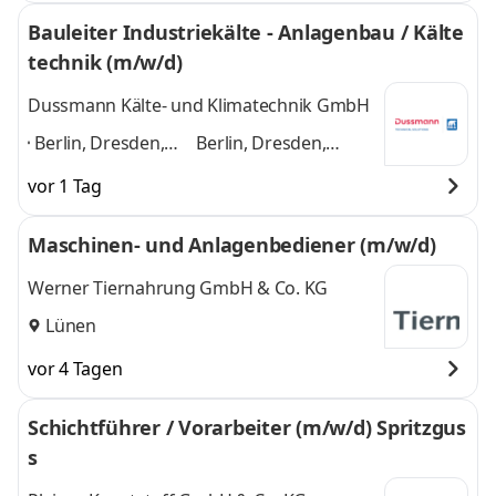
Bauleiter Industriekälte - Anlagenbau / Kälte
technik (m/w/d)
Dussmann Kälte- und Klimatechnik GmbH
Berlin, Dresden,
Berlin, Dresden,
Erfurt, Essen,
Erfurt, Essen,
vor 1 Tag
Frankfurt am Main,
Frankfurt am Main,
Hamburg, Kassel,
Hamburg, Kassel,
Maschinen- und Anlagenbediener (m/w/d)
Leipzig, München,
Leipzig, München,
Stuttgart
,
Stuttgart
und 8
Werner Tiernahrung GmbH & Co. KG
weitere
Lünen
vor 4 Tagen
Schichtführer / Vorarbeiter (m/w/d) Spritzgus
s