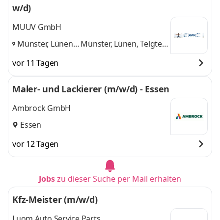
w/d)
MUUV GmbH
Münster, Lünen,
Münster, Lünen, Telgte,
Telgte, Bad
Bad Iburg
und 2 weitere
vor 11 Tagen
Iburg
,
Maler- und Lackierer (m/w/d) - Essen
Ambrock GmbH
Essen
vor 12 Tagen
Jobs
zu dieser Suche per Mail erhalten
Kfz-Meister (m/w/d)
Luom Auto Service Parts