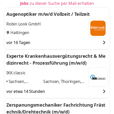
Jobs
zu dieser Suche per Mail erhalten
Augenoptiker m/w/d Vollzeit / Teilzeit
Robin Look GmbH
Hattingen
vor 16 Tagen
Experte Krankenhausvergütungsrecht & Me
dizinrecht - Prozessführung (m/w/d)
IKK classic
Sachsen,
Sachsen, Thüringen,
Thüringen,
Dresden, Erfurt,
vor etwa 14 Stunden
Dresden, Erfurt,
Dortmund
und 1
Dortmund
,
weitere
Zerspanungsmechaniker Fachrichtung Fräst
echnik/Drehtechnik (m/w/d)