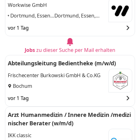
Workwise GmbH
Dortmund, Essen,
Dortmund, Essen,
Duisburg,
Duisburg, Bochum,
vor 1 Tag
Bochum,
Düsseldorf,
Düsseldorf,
Gelsenkirchen
und 4
Gelsenkirchen
,
weitere
Jobs
zu dieser Suche per Mail erhalten
Abteilungsleitung Bedientheke (m/w/d)
Frischecenter Burkowski GmbH & Co.KG
Bochum
vor 1 Tag
Arzt Humanmedizin / Innere Medizin /medizi
nischer Berater (w/m/d)
IKK classic