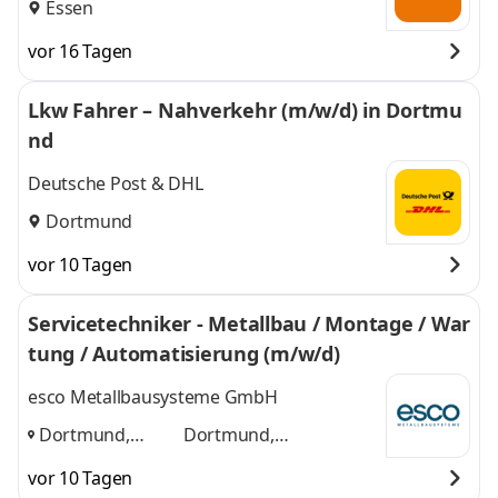
Essen
vor 16 Tagen
Lkw Fahrer – Nahverkehr (m/w/d) in Dortmu
nd
Deutsche Post & DHL
Dortmund
vor 10 Tagen
Servicetechniker - Metallbau / Montage / War
tung / Automatisierung (m/w/d)
esco Metallbausysteme GmbH
Dortmund,
Dortmund,
Oberhausen,
Oberhausen, Duisburg
vor 10 Tagen
Duisburg
,
und 1 weitere