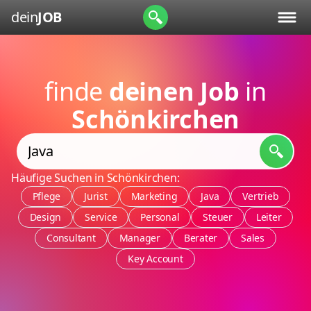
dein
JOB
finde
deinen Job
in
Schönkirchen
Häufige Suchen in Schönkirchen:
Pflege
Jurist
Marketing
Java
Vertrieb
Design
Service
Personal
Steuer
Leiter
Consultant
Manager
Berater
Sales
Key Account