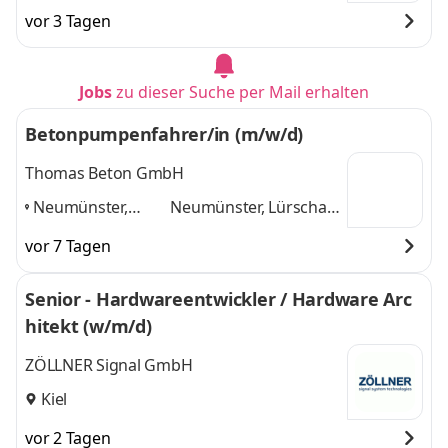
vor 3 Tagen
Jobs
zu dieser Suche per Mail erhalten
Betonpumpenfahrer/in (m/w/d)
Thomas Beton GmbH
Neumünster,
Neumünster, Lürschau,
Lürschau, Kiel,
Kiel, Buxtehude,
vor 7 Tagen
Buxtehude,
Nordholz
und 2
Nordholz
,
weitere
Senior - Hardwareentwickler / Hardware Arc
hitekt (w/m/d)
ZÖLLNER Signal GmbH
Kiel
vor 2 Tagen