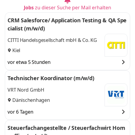
Neumünster, Plön,
Preetz, Rickling,
Jobs
zu dieser Suche per Mail erhalten
Preetz, Rickling,
Ruhleben, Schönberg
Ruhleben,
und 7 weitere
CRM Salesforce/ Application Testing & QA Spe
Schönberg
,
cialist (m/w/d)
CITTI Handelsgesellschaft mbH & Co. KG
Kiel
vor etwa 5 Stunden
Technischer Koordinator (m/w/d)
VRT Nord GmbH
Dänischenhagen
vor 6 Tagen
Steuerfachangestellte / Steuerfachwirt Hom