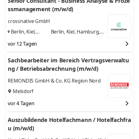
Senior Consultant - Business Analyse & Proze
ssmanagement (m/w/d)
crossnative GmbH
Berlin, Kiel,
Berlin, Kiel, Hamburg,
Hamburg,
Hannover
und 2 weitere
vor 12 Tagen
Hannover
,
Sachbearbeiter im Bereich Vertragsverwaltu
ng / Betriebsabrechnung (m/w/d)
REMONDIS GmbH & Co. KG Region Nord
Melsdorf
vor 4 Tagen
Auszubildende Hotelfachmann / Hotelfachfra
u (m/w/d)