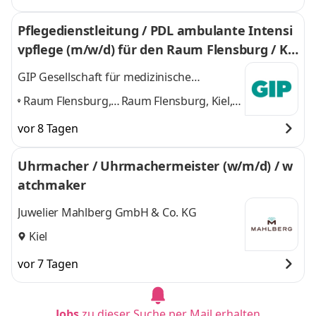
Pflegedienstleitung / PDL ambulante Intensi
vpflege (m/w/d) für den Raum Flensburg / Kie
l / Neumünster/ Schleswig-Holstein
GIP Gesellschaft für medizinische
Intensivpflege mbH
Raum Flensburg,
Raum Flensburg, Kiel,
Kiel, Neumünster,
Neumünster,
vor 8 Tagen
Schleswig-
Schleswig-Holstein
und
Holstein
,
1 weitere
Uhrmacher / Uhrmachermeister (w/m/d) / w
atchmaker
Juwelier Mahlberg GmbH & Co. KG
Kiel
vor 7 Tagen
Jobs
zu dieser Suche per Mail erhalten