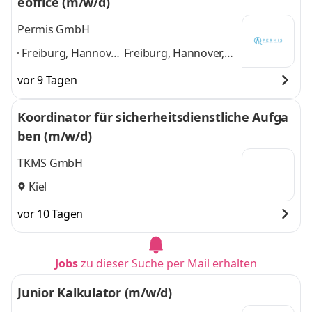
eoffice (m/w/d)
Permis GmbH
Freiburg, Hannover,
Freiburg, Hannover,
Kiel, Flensburg,
Kiel, Flensburg,
vor 9 Tagen
Würzburg,
Würzburg, München,
München, Bielefeld,
Bielefeld, Köln,
Koordinator für sicherheitsdienstliche Aufga
Köln, Hamburg,
Hamburg, Berlin,
ben (m/w/d)
Berlin, Augsburg
,
Augsburg
und 9
weitere
TKMS GmbH
Kiel
vor 10 Tagen
Jobs
zu dieser Suche per Mail erhalten
Junior Kalkulator (m/w/d)