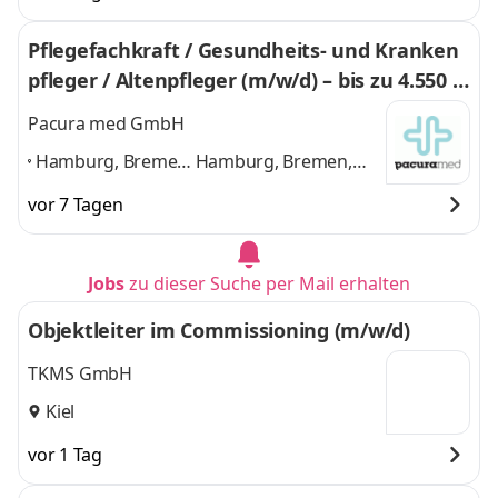
Pflegefachkraft / Gesundheits- und Kranken
pfleger / Altenpfleger (m/w/d) – bis zu 4.550 €
+ Zulagen
Pacura med GmbH
Hamburg, Bremen,
Hamburg, Bremen,
Hannover, Kiel,
Hannover, Kiel, Lübeck,
vor 7 Tagen
Lübeck,
Oldenburg,
Oldenburg,
Bremerhaven,
Bremerhaven,
Flensburg
und 6
Jobs
zu dieser Suche per Mail erhalten
Flensburg
,
weitere
Objektleiter im Commissioning (m/w/d)
TKMS GmbH
Kiel
vor 1 Tag