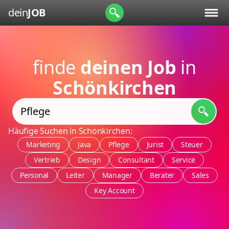
dein
JOB
finde
deinen Job
in
Schönkirchen
Häufige Suchen in Schönkirchen:
Marketing
Java
Pflege
Jurist
Steuer
Vertrieb
Design
Consultant
Service
Personal
Leiter
Manager
Berater
Sales
Key Account