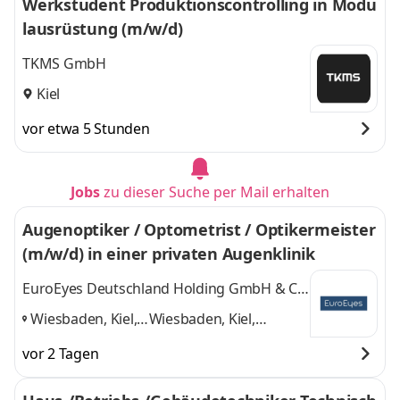
Werkstudent Produktionscontrolling in Modu
lausrüstung (m/w/d)
TKMS GmbH
Kiel
vor etwa 5 Stunden
Jobs
zu dieser Suche per Mail erhalten
Augenoptiker / Optometrist / Optikermeister
(m/w/d) in einer privaten Augenklinik
EuroEyes Deutschland Holding GmbH & Co.
KG
Wiesbaden, Kiel,
Wiesbaden, Kiel,
Oberhausen,
Oberhausen, Bremen
vor 2 Tagen
Bremen
,
und 2 weitere