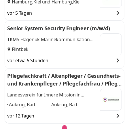
Hamburg,Kiel
und
Hamburg,Kiel
vor 5 Tagen
Senior System Security Engineer (m/w/d)
TKMS Hagenuk Marinekommunikation
GmbH
Flintbek
vor etwa 5 Stunden
Pflegefachkraft / Altenpfleger / Gesundheits-
und Krankenpfleger / Pflegefachfrau / Pflege
fachmann (m/w/d)
Landesverein für Innere Mission in
Schleswig-Holstein
Aukrug, Bad
Aukrug, Bad
Segeberg,
Segeberg,
vor 12 Tagen
Bordesholm,
Bordesholm, Flintbek,
Flintbek,
Neumünster, Plön,