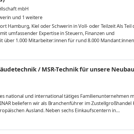
llschaft mbH
werin
und 1 weitere
 Hamburg, Kiel oder Schwerin in Voll- oder Teilzeit Als Teil 
 mit umfassender Expertise in Steuern, Finanzen und
it über 1.000 Mitarbeiter:innen für rund 8.000 Mandant:innen
in der Abteilung Lohn und Personal in unserem Lohnkompeten
sse aktiv begleiten und gestaltest maßgeblich die Zukunft u
keit mit engem Kontakt zu unseren Mandant:innen in einer fe
ebäudetechnik / MSR-Technik für unsere Neu
Veran
s national und international tätiges Familienunternehmen mit
LINAR beliefern wir als Branchenführer im Zustellgroßhandel
opäischen Ausland. Neben sechs Einkaufscentern in
 Lübeck auch mit eigenen CITTI-Lebensmittelfachmärkten, ge
Hanseatic Marine Services mit Standorten in Kiel und Hambur
itenden tragen täglich in allen Geschäftsbereichen entsche