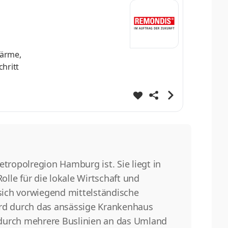
Wärme,
hritt
ie sind
ng der
 an den
tropolregion Hamburg ist. Sie liegt in
olle für die lokale Wirtschaft und
 sich vorwiegend mittelständische
rd durch das ansässige Krankenhaus
n durch mehrere Buslinien an das Umland