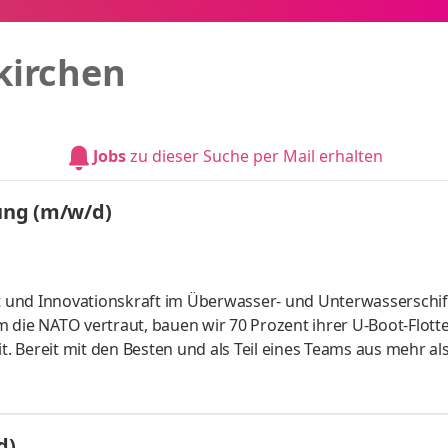
kirchen
Jobs
zu dieser Suche per Mail erhalten
ung (m/w/d)
 und Innovationskraft im Überwasser- und Unterwasserschif
em die NATO vertraut, bauen wir 70 Prozent ihrer U-Boot-Flott
t. Bereit mit den Besten und als Teil eines Teams aus mehr al
chsendes Marineunternehmen bieten wir zukunftssichere
nalen, diversen Hightechumfeld. Wir entwickeln Stärke. Aufg
nsport, Installation und Prüfung von Komponenten an Bord
d)