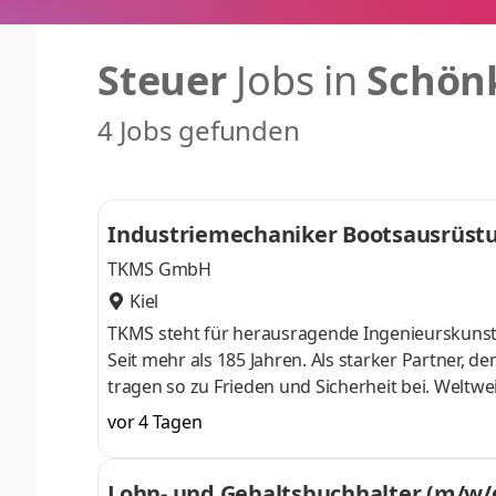
Steuer
Jobs in
Schön
4 Jobs gefunden
Industriemechaniker Bootsausrüst
TKMS GmbH
Kiel
TKMS steht für herausragende Ingenieurskunst
Seit mehr als 185 Jahren. Als starker Partner, d
tragen so zu Frieden und Sicherheit bei. Weltwei
Kolleginnen und Kollegen, zu arbeiten? Als wa
vor 4 Tagen
Entwicklungsmöglichkeiten in einem internatio
Mechanische Bearbeitung von Fundamenten, Tra
Lohn- und Gehaltsbuchhalter (m/w/
Booten, einschließlich Montage von Antriebs-,