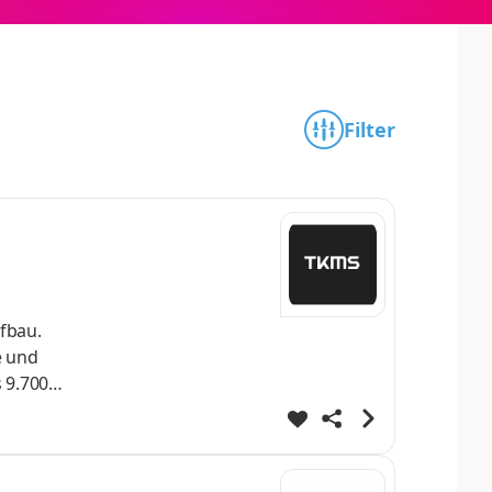
Filter
fbau.
e und
s 9.700
aben
 von U-