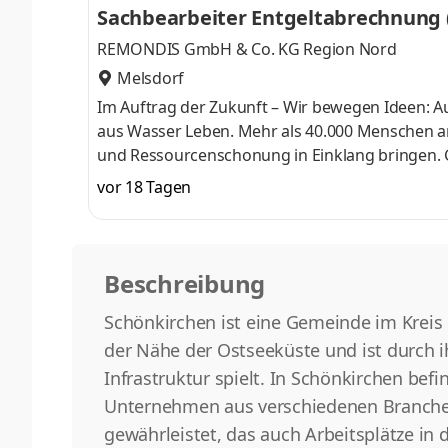
Sachbearbeiter Entgeltabrechnung
unserem Erfolg bei.Zur Verstärkung unseres T
REMONDIS GmbH & Co. KG Region Nord
Melsdorf
Im Auftrag der Zukunft – Wir bewegen Ideen: A
aus Wasser Leben. Mehr als 40.000 Menschen ar
und Ressourcenschonung in Einklang bringen. 
Entgeltabrechnung (m/w/d) Regionalverwaltung Me
vor 18 Tagen
unser Spezialist für die Entgeltabrechnung ein
monatlichen Lohn- und Ge­haltsabrechnung Kom
Standorten der Region Nord in allen Frages
Beschreibung
Schönkirchen ist eine Gemeinde im Kreis 
der Nähe der Ostseeküste und ist durch ih
Infrastruktur spielt. In Schönkirchen be
Unternehmen aus verschiedenen Branchen
gewährleistet, das auch Arbeitsplätze in