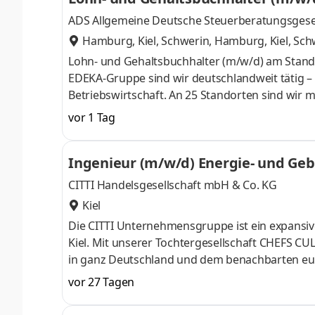
ADS Allgemeine Deutsche Steuerberatungsgese
Hamburg, Kiel, Schwerin
,
Hamburg, Kiel, Sch
Lohn- und Gehaltsbuchhalter (m/w/d) am Standort
EDEKA-Gruppe sind wir deutschlandweit tätig –
Betriebswirtschaft. An 25 Standorten sind wir m
großem Engagement aktiv. Als Mitarbeiter:in 
vor 1 Tag
kannst du dich von Beginn an einbringen, Proze
Unternehmens mit. Es erwartet dich eine Tätig
Ingenieur (m/w/d) Energie- und G
Mandantenstruktur. Dabei übernimmst du die 
lien
CITTI Handelsgesellschaft mbH & Co. KG
Kiel
Die CITTI Unternehmensgruppe ist ein expansive
Kiel. Mit unserer Tochtergesellschaft CHEFS CU
in ganz Deutschland und dem benachbarten eur
Norddeutschland, davon in Flensburg, Kiel und
vor 27 Tagen
auch der weltweit tätige Schiffsausrüster HMS 
CITTI Unternehmensgruppe. Über 10.000 Mitarbe