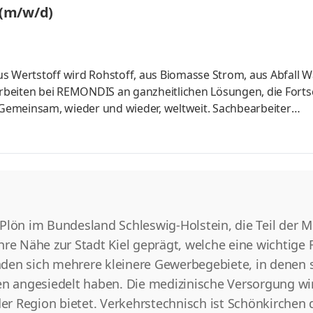
 (m/w/d)
eam
us Wertstoff wird Rohstoff, aus Biomasse Strom, aus Abfall 
beiten bei REMONDIS an ganzheitlichen Lösungen, die Fortsc
Gemeinsam, wieder und wieder, weltweit. Sachbearbeiter
lsdorf // Teil- sowie Vollzeit Stellen-Nr.: 179004 Aufgaben S
es Mitarbeiterkreises und übernehmen die kom­plette Erstellu
petent unterstützen Sie die Führungskräfte und Mitarbeiter
Plön im Bundesland Schleswig-Holstein, die Teil der Me
re Nähe zur Stadt Kiel geprägt, welche eine wichtige R
finden sich mehrere kleinere Gewerbegebiete, in denen
 angesiedelt haben. Die medizinische Versorgung wi
 der Region bietet. Verkehrstechnisch ist Schönkirche