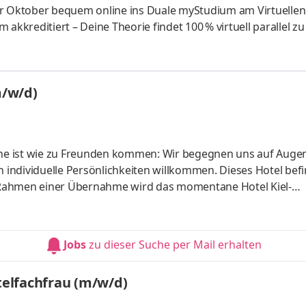
er Oktober bequem online ins Duale myStudium am Virtuellen
akkreditiert – Deine Theorie findet 100 % virtuell parallel zu
 Deiner Nähe statt. Auf myCampus lernst Du eigenständig mit
istenten Syntea, ergänzt durch optionale digitale
ein Know-how in einem der folgenden Spezialgebiete vertiefe
m/w/d)
cation Aufgaben
 One ist wie zu Freunden kommen: Wir begegnen uns auf Auge
individuelle Persönlichkeiten willkommen. Dieses Hotel bef
 Rahmen einer Übernahme wird das momentane Hotel Kiel-
rend einer umfassenden Renovierung im laufenden BetriebS
tegriert. Für Gäste und Mitarbeitende entsteht so ein modern
alität und einer offenen, wertschätzenden Unternehmenskultu
Jobs
zu dieser Suche per Mail erhalten
d hohe
elfachfrau (m/w/d)