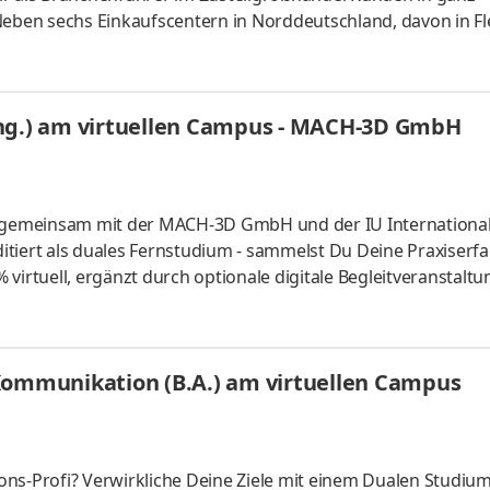
ben sechs Einkaufscentern in Norddeutschland, davon in Fl
ittelfachmärkten, gehört auch der weltweit tätige Schiffsau
rem Wachstum und Erfolg trägt unsere über 300-Personen sta
 der Software-Entwicklung die Steuerung und Vernetzung der
Eng.) am virtuellen Campus - MACH-3D GmbH
cherheitsarchit
ik gemeinsam mit der MACH-3D GmbH und der IU Internationa
itiert als duales Fernstudium - sammelst Du Deine Praxiserf
virtuell, ergänzt durch optionale digitale Begleitveranstaltu
serien bis zur Serienfertigung. Wir fertigen funktionale Baute
Druckverfahren (FDM, SLA, SLS) und liefern planbar nach Dei
 auslagern oder wirtschaftlich mit CNC vergleichen willst. W
Kommunikation (B.A.) am virtuellen Campus
ns-Profi? Verwirkliche Deine Ziele mit einem Dualen Studium