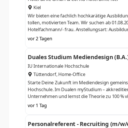
Kiel
Wir bieten eine fachlich hochkarätige Ausbildu
tollen, motivierten Team. Wir suchen ab 01.08
Hotelfachmann/- frau. Anstellungsart: Ausbildun
unterschiedlichen Bereichen eines Beherbergu
vor 2 Tagen
Empfang. Auch im Bereich Food & Beverage (Ser
Zimmern), in Warenwirtschaft und Marketing we
Duales Studium Mediendesign (B.A.
Schnittstellen zwischen den Abteilungen und s
IU Internationale Hochschule
Tüttendorf, Home-Office
Starte Deine Zukunft im Mediendesign gemeins
Hochschule. Im Dualen myStudium – akkreditier
Unternehmen und lernst die Theorie zu 100 % vir
sind die Agrarservice Lass GmbH, die BioEnerg
vor 1 Tag
Gemeinsam entwickeln wir nachhaltige, region
Landwirtschaft, Kommunen/Quartiere, Unterne
Personalreferent - Recruiting (m/w/
starte bei uns zum 1. Oktober 2026. Aufgaben 