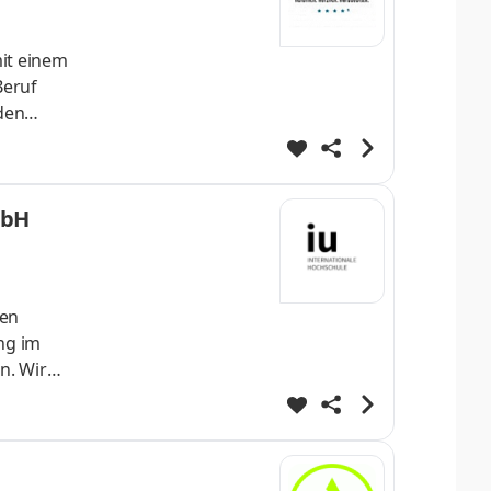
mit einem
Beruf
 den
d
on
mbH
len
ng im
n. Wir
ms und