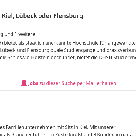
u richtig! Gemeinsam entwickeln wir professionelle Websites
 sorgen mit SEO, SEA und starkem Corporate Design für mehr 
Kiel, Lübeck oder Flensburg
ringen, an
rg
und 1 weitere
) bietet als staatlich anerkannte Hochschule für angewandte
, Lübeck und Flensburg duale Studiengänge und praxisverbu
mie Schleswig-Holstein gegründet, bietet die DHSH Studieren
alen Studium zu profitieren. Angeboten werden in Zusammen
achelorstudiengänge Betriebswirtschaftslehre,
oftware Engineering) und Soziale Arbeit. Derzeit lernen, leh
Jobs
zu dieser Suche per Mail erhalten
udierende, 16 Profess
s Familienunternehmen mit Sitz in Kiel. Mit unserer
ir als Branchenführer im Zustellgroßhandel Kunden in ganz