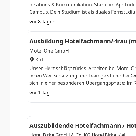
Relations & Kommunikation. Starte im April od
Campus. Dein Studium ist als duales Fernstudium 
praktischen Tätigkeit in einem Unternehmen in
vor 8 Tagen
innovativen Lernmaterialien und dem KI‑Lernass
Begleitveranstaltungen. Zusätzlich kannst Du D
Ausbildung Hotelfachmann/-frau (
Marketing CommunicationCorporate Communi
Motel One GmbH
Kiel
Unser Herz schlägt türkis. Arbeiten bei Motel
leben Wertschätzung und Teamgeist und heißen 
sich in einer besonderen Übergangsphase: Im
Schwedenkai Teil der Motel One Group und wäh
vor 1 Tag
für Schritt in die Markenwelt von Motel One in
One Kiel mit klaren Standards, hoher Servicequ
unserer Leidenschaft für modernes Design un
Auszubildende Hotelfachmann / Hot
Hotel Birke GmbH & Co. KG Hotel Birke Kiel