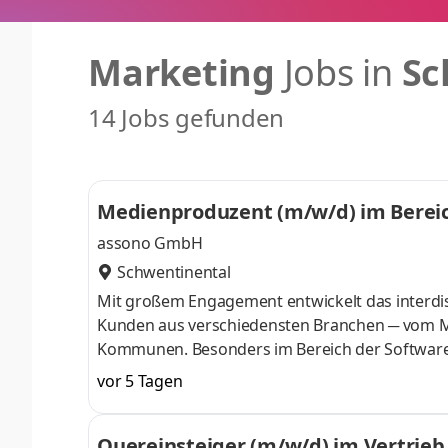
Marketing
Jobs in
Sc
14 Jobs gefunden
Medienproduzent (m/w/d) im Berei
assono GmbH
Schwentinental
Mit großem Engagement entwickelt das interdis
Kunden aus verschiedensten Branchen ─ vom Mi
Kommunen. Besonders im Bereich der Software-En
den letzten Jahren kontinuierlich erweitert, zu
vor 5 Tagen
Dabei setzen wir stets auf innovative Ansätze
beispielsweise einen neuen Zugang zur digital
Quereinsteiger (m/w/d) im Vertrieb
„FEMME FATALE” zum Leben erweckt —