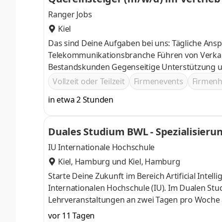
Ranger Jobs
Kiel
Das sind Deine Aufgaben bei uns: Tägliche Ans
Telekommunikationsbranche Führen von Verkaufsgesprächen und Vertragsverhandlungen Betreuung von
Bestandskunden Gegenseitige Unter
Vollzeit oder Teilzeit
Firmenevents
Firmen
in etwa 2 Stunden
Duales Studium BWL - Spezialisierung
IU Internationale Hochschule
Kiel, Hamburg
und
Kiel, Hamburg
Starte Deine Zukunft im Bereich Artificial Inte
Internationalen Hochschule (IU). Im Dualen St
Lehrveranstaltungen an zwei Tagen pro Woche a
Dein Wissen gezielt zu vertiefen. Du begeister
vor 11 Tagen