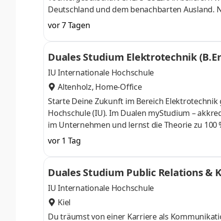
Deutschland und dem benachbarten Ausland. Ne
Kiel und Lübeck auch mit eigenen CITTI-Lebensm
vor 7 Tagen
HMS Hanseatic Marine Services zu uns.Zu unse
Abteilung entscheidend bei. Dazu zählen neben
Duales Studium Elektrotechnik (B.
Systeme, die Erarbeitung und Umsetzung der Si
IU Internationale Hochschule
Altenholz, Home-Office
Starte Deine Zukunft im Bereich Elektrotechn
Hochschule (IU). Im Dualen myStudium – akkred
im Unternehmen und lernst die Theorie zu 100 % 
Industrieller 3D-Druck von Prototypen über Klein
vor 1 Tag
hoher Qualität, beraten zu Materialien und 3D-
Anforderungen. Ideal, wenn Du 3D-Druck testen,
Duales Studium Public Relations & 
auch Du Teil unseres Teams und st
IU Internationale Hochschule
Kiel
Du träumst von einer Karriere als Kommunikatio