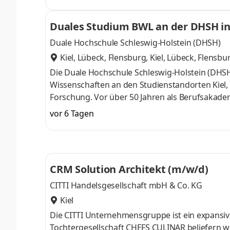
digitales Marketing? Dann bist Du bei uns gena
Online-Marketing-Strategien für Kanzleien und
Duales Studium BWL an der DHSH in 
Sichtbarkeit. Dabei kannst Du Deine Ideen einb
Duale Hochschule Schleswig-Holstein (DHSH)
Kiel, Lübeck, Flensburg
,
Kiel, Lübeck, Flensbu
Die Duale Hochschule Schleswig-Holstein (DHSH
Wissenschaften an den Studienstandorten Kiel
Forschung. Vor über 50 Jahren als Berufsakade
Chance, von jahrzehntelanger Erfahrung im du
vor 6 Tagen
mit über 400 Partnerunternehmen die dualen B
Wirtschaftsinformatik, Angewandte Informatik (S
forschen und arbeiten an der DHSH rund 700 St
CRM Solution Architekt (m/w/d)
CITTI Handelsgesellschaft mbH & Co. KG
Kiel
Die CITTI Unternehmensgruppe ist ein expansive
Tochtergesellschaft CHEFS CULINAR beliefern w