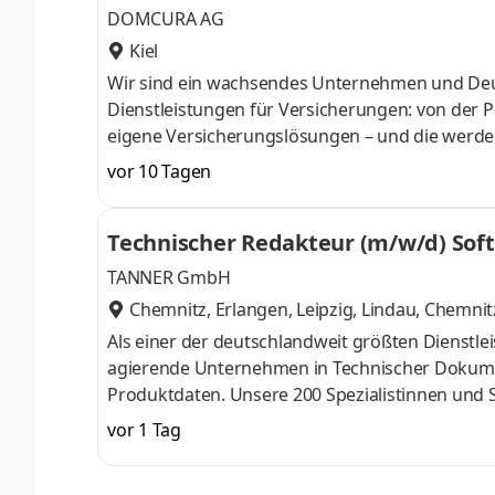
DOMCURA AG
Kiel
Wir sind ein wachsendes Unternehmen und Deu
Dienstleistungen für Versicherungen: von der P
eigene Versicherungslösungen – und die werden
die Schäden erleiden, sollen den bestmöglichen
vor 10 Tagen
einen sicheren Arbeitsplatz, flexible Entwicklu
Verstärkung und suchen dich per sofort als: Au
Technischer Redakteur (m/w/d) So
Bedarfsklärung über Stellenausschreibung
TANNER GmbH
Chemnitz, Erlangen, Leipzig, Lindau
,
Chemnitz
Als einer der deutschlandweit größten Dienstle
agierende Unternehmen in Technischer Dokum
Produktdaten. Unsere 200 Spezialistinnen und 
individuelle Kommunikationslösungen für techn
vor 1 Tag
fühlst du dich in der Welt der Digitalisierung
für Software-Anwendungen, API-Referenzen und 