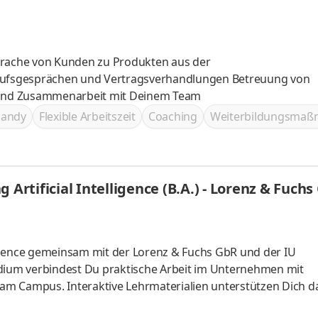
prache von Kunden zu Produkten aus der
stützung und Zusammenarbeit mit Deinem Team
handy
Flexible Arbeitszeit
Coaching
Weiterbildungsma
 Artificial Intelligence (B.A.) - Lorenz & Fuchs
lligence gemeinsam mit der Lorenz & Fuchs GbR und der IU
udium verbindest Du praktische Arbeit im Unternehmen mit
m Campus. Interaktive Lehrmaterialien unterstützen Dich da
st Dich für modernes Webdesign, kreative Markenauftritte un