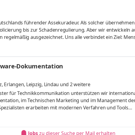
tschlands führender Assekuradeur. Als solcher übernehmen
olicierung bis zur Schadenregulierung. Aber wir entwickeln 
 regelmäßig ausgezeichnet. Uns alle verbindet ein Ziel: Men
 Schutz erhalten. Dafür bieten wir unseren über 345 Mitarbe
ngsmöglichkeiten und eine echte Work-Life-Balance. Wir benöt
fgaben Du steuerst den Recruiting-Prozess end-to-end – von 
ftware-Dokumentation
, Erlangen, Leipzig, Lindau
und 2 weitere
ister für Technikkommunikation unterstützen wir internation
entation, im Technischen Marketing und im Management de
Spezialisten erarbeiten mit modernen Verfahren und Tools
ische Innovationen. Aufgaben Als Teil unseres Redaktionste
 und Software-Dokumentation zu Hause. Du erstellst Dokument
Storyboards für multimediale Inhalte für verschiedene Ziel
Jobs
zu dieser Suche per Mail erhalten