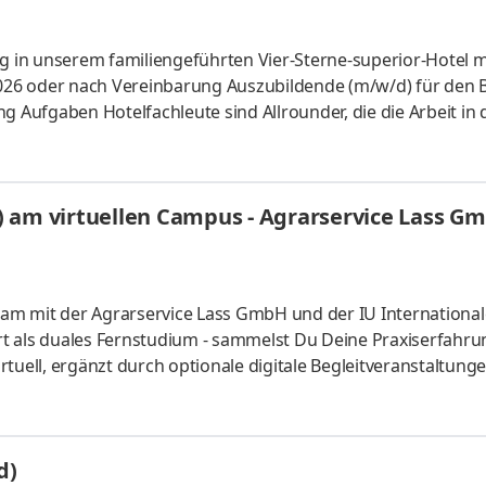
ng in unserem familiengeführten Vier-Sterne-superior-Hotel 
.2026 oder nach Vereinbarung Auszubildende (m/w/d) für den 
g Aufgaben Hotelfachleute sind Allrounder, die die Arbeit in
ngsbetriebs beherrschen. Kernaufgabe sind Reservierung un
vice und Küche), im Housekeeping (Gestaltung und Pflege v
rden Hofas gründlich ausgebildet. So überblicken sie die
) am virtuellen Campus - Agrarservice Lass G
orgen da
am mit der Agrarservice Lass GmbH und der IU Internationa
t als duales Fernstudium - sammelst Du Deine Praxiserfahru
tuell, ergänzt durch optionale digitale Begleitveranstaltunge
ie Gettorf GmbH & Co. KG und Q.X Energieautarke Quartiere.
ale und zukunftsfähige Energie- und Wärmelösungen – für
hmen und Privathaushalte. Werde auch Du Teil unseres Tea
d)
Beim Praxispartn