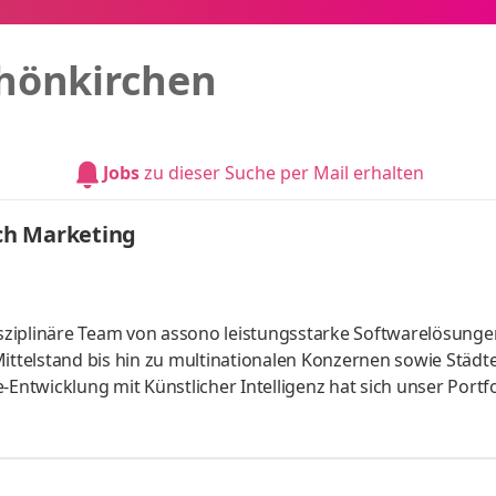
hönkirchen
Jobs
zu dieser Suche per Mail erhalten
ch Marketing
ziplinäre Team von assono leistungsstarke Softwarelösunge
ttelstand bis hin zu multinationalen Konzernen sowie Städt
twicklung mit Künstlicher Intelligenz hat sich unser Portfo
m Beispiel durch moderne KI-Chatbots und eine intelligente KI
. So haben wir mit dem assono KI-Chatbot der Hamburger Kuns
en Kunstvermittlung geschaffen und sechs Gemälde der Ausst