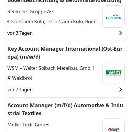
Bodenbeschichtung & Betoninstandsetzung
Remmers Gruppe AG
Großraum Köln,
Großraum Köln, Bonn,
Bonn, Aachen,
Aachen, Siegen
und 2
vor 3 Tagen
Siegen
,
weitere
Key Account Manager International (Ost-Eur
opa) (m/w/d)
WSM – Walter Solbach Metallbau GmbH
Waldbröl
vor 7 Tagen
Account Manager (m/f/d) Automotive & Indu
strial Textiles
Müller Textil GmbH