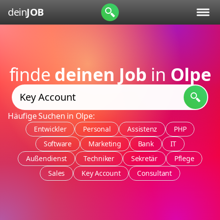
dein
JOB
finde
deinen Job
in
Olpe
Häufige Suchen in Olpe:
Entwickler
Personal
Assistenz
PHP
Software
Marketing
Bank
IT
Außendienst
Techniker
Sekretär
Pflege
Sales
Key Account
Consultant