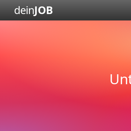
dein
JOB
Un